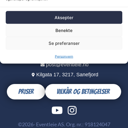
Aksepter
Benekte
Se preferanser
+47 96 92 58 15
Personvern
post@eventleie.no
Kilgata 17, 3217, Sanefjord
Priser
Vilkår og betingelser
©2026- Eventleie AS. Org. nr.: 918124047