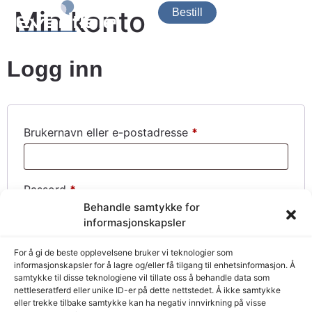
Min konto
Bestill
Logg inn
Brukernavn eller e-postadresse
*
Passord
*
Behandle samtykke for
informasjonskapsler
Husk meg
Logg inn
For å gi de beste opplevelsene bruker vi teknologier som
informasjonskapsler for å lagre og/eller få tilgang til enhetsinformasjon. Å
samtykke til disse teknologiene vil tillate oss å behandle data som
Mistet passordet ditt?
nettleseratferd eller unike ID-er på dette nettstedet. Å ikke samtykke
eller trekke tilbake samtykke kan ha negativ innvirkning på visse