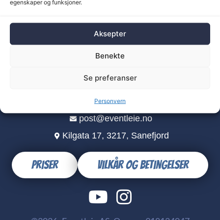
egenskaper og funksjoner.
Aksepter
Benekte
Se preferanser
+47 96 92 58 15
Personvern
post@eventleie.no
Kilgata 17, 3217, Sanefjord
Priser
Vilkår og betingelser