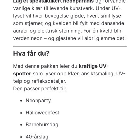
Lag et spektakulært neonparadis
og forvandle
vanlige klær til levende kunstverk. Under UV-
lyset vil hver bevegelse gløde, hvert smil lyse
som stjerner, og kvelden bli fylt med dansende
auraer og elektrisk stemning. For én kveld blir
verden neon – og gjestene vil aldri glemme det!
Hva får du?
Med denne pakken leier du
kraftige UV-
spotter
som lyser opp klær, ansiktsmaling, UV-
teip og refleksdetaljer.
Den passer perfekt til:
Neonparty
Halloweenfest
Barnebursdag
40-årslag