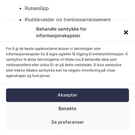
Russeslipp
Klubbkvelder og treningsarrangement
Behandle samtykke for
Tips:
Be gjestene møte opp i hvite eller
informasjonskapsler
neongule klær – effekten blir vill!
For å gi de beste opplevelsene bruker vi teknologier som
Dekning og anbefalinger:
informasjonskapsler for å lagre og/eller få tilgang til enhetsinformasjon. Å
samtykke til disse teknologiene vil tillate oss å behandle data som
nettleseratferd eller unike ID-er på dette nettstedet. Å ikke samtykke
Hver spot dekker ca.
10 m²
eller trekke tilbake samtykke kan ha negativ innvirkning på visse
egenskaper og funksjoner.
Til et område på
40 m²
(f.eks. 4×10 m
telt):
4 spotter anbefales
– én i hvert
hjørne
Aksepter
Kan også plasseres for å vaske vegger,
Benekte
bakgrunn eller dansegulv
Se preferanser
Pris: