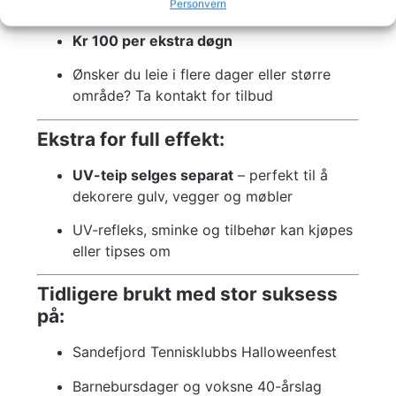
Personvern
Kr 400 per UV-lys for én kveld
Kr 100 per ekstra døgn
Ønsker du leie i flere dager eller større
område? Ta kontakt for tilbud
Ekstra for full effekt:
UV-teip selges separat
– perfekt til å
dekorere gulv, vegger og møbler
UV-refleks, sminke og tilbehør kan kjøpes
eller tipses om
Tidligere brukt med stor suksess
på:
Sandefjord Tennisklubbs Halloweenfest
Barnebursdager og voksne 40-årslag