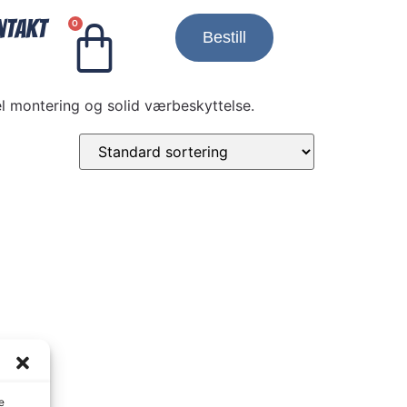
ntakt
0
Bestill
nkel montering og solid værbeskyttelse.
e