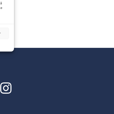
 å
ke
r