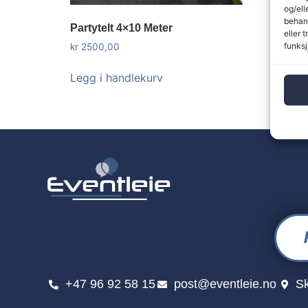
og/ell
behand
Partytelt 4×10 Meter
Partyt
eller 
funksj
kr
2500,00
kr
2500
Legg i handlekurv
Legg i
+47 96 92 58 15
post@eventleie.no
Sk