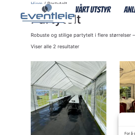
Hjem
/ Partytelt
Vårt utstyr
Anl
Partytelt
Robuste og stilige partytelt i flere størrelser
Viser alle 2 resultater
For å 