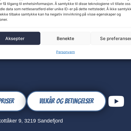
er få tilgang til enhetsinformasjon. Å samtykke til disse teknologiene vil tillate oss
le data som nettleseratferd eller unike ID-er på dette nettstedet. Å ikke samtyk
elt 5×8 Meter
trekke tilbake samtykke kan ha negativ innvirkning på visse egenskaper og
oner.
,00
 handlekurv
Aksepter
Benekte
Se preferanse
Personvern
Priser
Vilkår og betingelser
ottåker 9, 3219 Sandefjord