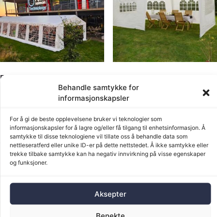
Partytelt 10×16 meter
Partytelt 3×12 meter
Behandle samtykke for
kr
1000,00
kr
250,00
informasjonskapsler
Legg i handlekurv
Legg i handlekurv
For å gi de beste opplevelsene bruker vi teknologier som
informasjonskapsler for å lagre og/eller få tilgang til enhetsinformasjon. Å
samtykke til disse teknologiene vil tillate oss å behandle data som
nettleseratferd eller unike ID-er på dette nettstedet. Å ikke samtykke eller
trekke tilbake samtykke kan ha negativ innvirkning på visse egenskaper
og funksjoner.
Aksepter
Benekte