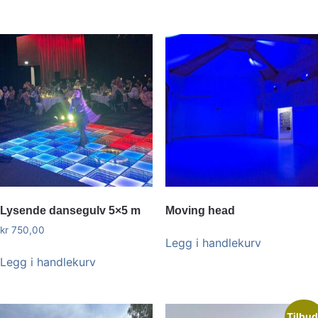
Lysende dansegulv 5×5 m
Moving head
kr
750,00
Legg i handlekurv
Legg i handlekurv
Tilbud