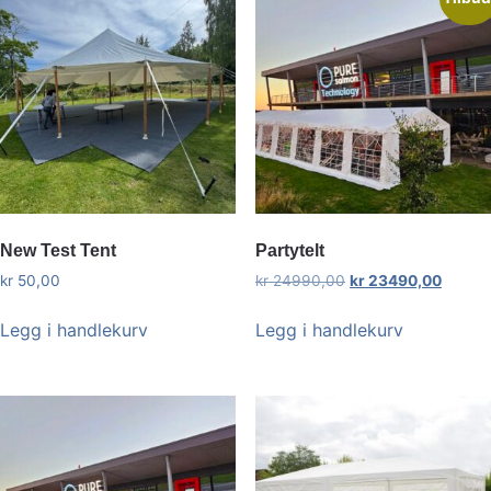
New Test Tent
Partytelt
kr
50,00
kr
24990,00
kr
23490,00
Legg i handlekurv
Legg i handlekurv