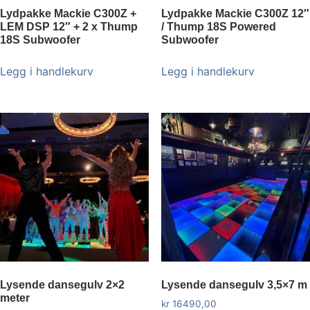
Lydpakke Mackie C300Z +
Lydpakke Mackie C300Z 12″
LEM DSP 12″ + 2 x Thump
/ Thump 18S Powered
18S Subwoofer
Subwoofer
Legg i handlekurv
Legg i handlekurv
Lysende dansegulv 2×2
Lysende dansegulv 3,5×7 m
meter
kr
16490,00