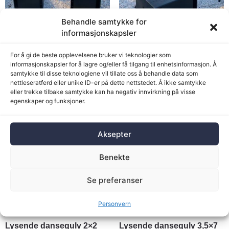
Behandle samtykke for
Lydpakke Mackie C300Z +
Lydpakke Mackie C300Z
informasjonskapsler
LEM DSP 12″ + 2 x Thump
12″ / Thump 18S Powered
18S Subwoofer
Subwoofer
For å gi de beste opplevelsene bruker vi teknologier som
informasjonskapsler for å lagre og/eller få tilgang til enhetsinformasjon. Å
Legg i handlekurv
Legg i handlekurv
samtykke til disse teknologiene vil tillate oss å behandle data som
nettleseratferd eller unike ID-er på dette nettstedet. Å ikke samtykke
eller trekke tilbake samtykke kan ha negativ innvirkning på visse
egenskaper og funksjoner.
Aksepter
Benekte
Se preferanser
Personvern
Lysende dansegulv 2×2
Lysende dansegulv 3,5×7