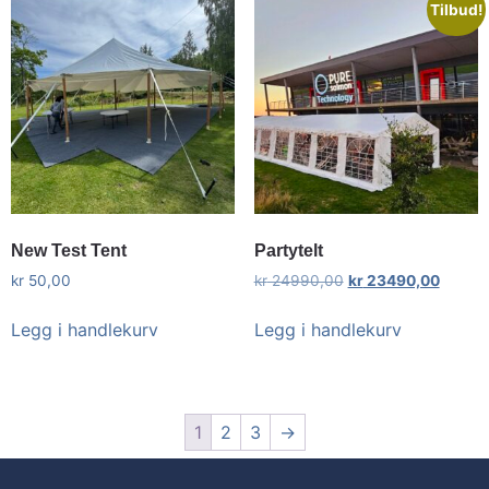
Tilbud!
New Test Tent
Partytelt
kr
50,00
kr
24990,00
kr
23490,00
Legg i handlekurv
Legg i handlekurv
1
2
3
→