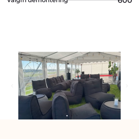
600
Valgfri demontering
Tykt mattegulv som gir god komfort og et solid
underlag, perfekt for partytelt og
arrangementer der du ønsker en lunere følelse.