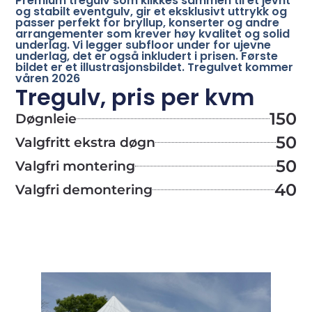
Premium tregulv som klikkes sammen til et jevnt
og stabilt eventgulv, gir et eksklusivt uttrykk og
passer perfekt for bryllup, konserter og andre
arrangementer som krever høy kvalitet og solid
underlag. Vi legger subfloor under for ujevne
underlag, det er også inkludert i prisen. Første
bildet er et illustrasjonsbildet. Tregulvet kommer
våren 2026
Tregulv, pris per kvm
150
Døgnleie
50
Valgfritt ekstra døgn
50
Valgfri montering
40
Valgfri demontering