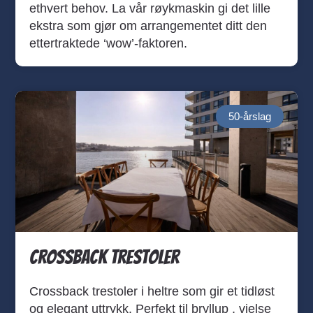
ethvert behov. La vår røykmaskin gi det lille
ekstra som gjør om arrangementet ditt den
ettertraktede ‘wow’-faktoren.
50-årslag
Crossback trestoler
Crossback trestoler i heltre som gir et tidløst
og elegant uttrykk. Perfekt til bryllup , vielse