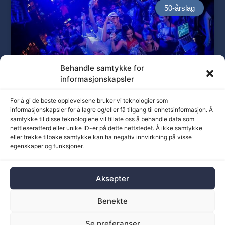
50-årslag
Behandle samtykke for
informasjonskapsler
For å gi de beste opplevelsene bruker vi teknologier som
UV/neon lys
informasjonskapsler for å lagre og/eller få tilgang til enhetsinformasjon. Å
samtykke til disse teknologiene vil tillate oss å behandle data som
nettleseratferd eller unike ID-er på dette nettstedet. Å ikke samtykke
Lag et spektakulært neonparadis og gjør
eller trekke tilbake samtykke kan ha negativ innvirkning på visse
hverdagslige antrekk til levende kunstverk.
egenskaper og funksjoner.
Hvert smil vil gløde som stjerner Av disse
lysene. Skap en illusjon av dansende auraer
Aksepter
og La kvelden glitre med neonfarger under
stjernehimmelen for en kveld, som dine
Benekte
gjester sent vil glemme.
Se preferanser